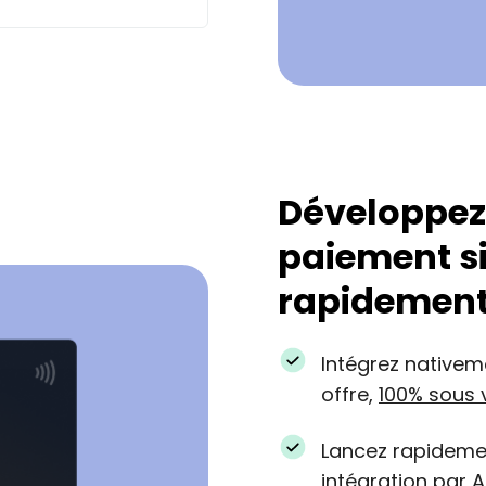
Développez 
paiement s
rapidemen
Intégrez nativem
offre,
100% sous 
Lancez rapidemen
intégration par A