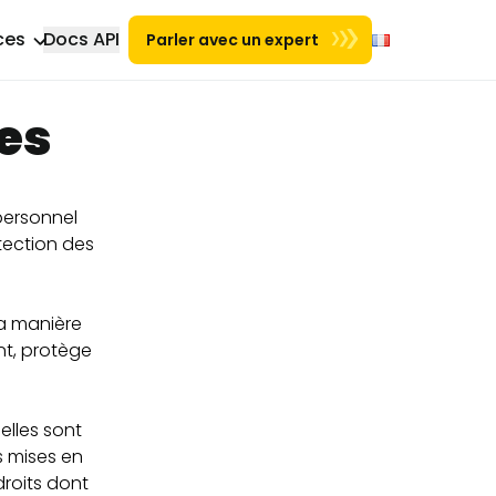
ces
Docs API
Parler avec un expert
Nouvel onglet
es
personnel
tection des
la manière
nt, protège
elles sont
s mises en
droits dont