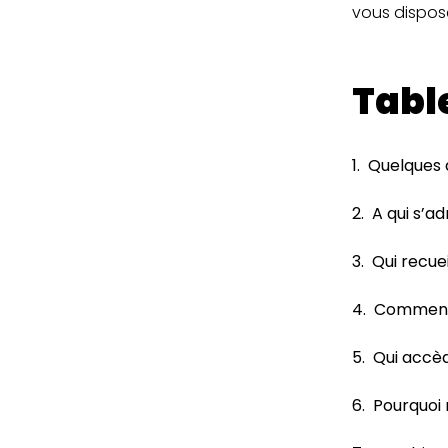
vous dispos
Tabl
1.
Quelques d
2.
A qui s’a
3. Qui recue
4.
Comment 
5.
Qui accè
6.
Pourquoi 