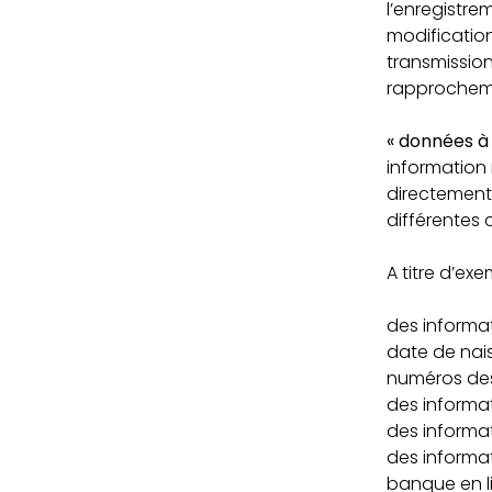
l’enregistrem
modification,
transmission
rapprochemen
« données à
information 
directement 
différentes 
A titre d’exe
des informat
date de nai
numéros des
des informati
des informat
des informat
banque en l