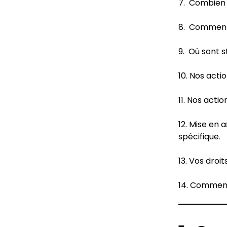
7.
Combien 
8.
Comment n
9.
Où sont s
10.
Nos acti
11.
Nos actio
12.
Mise en œ
spécifique
.
13.
Vos droit
14.
Comment 