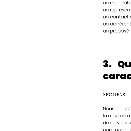
un mandatair
un représent
un contact 
un adhérent
un préposé o
3. Qu
carac
XPOLLENS
Nous collec
la mise en œ
de services 
communicatio