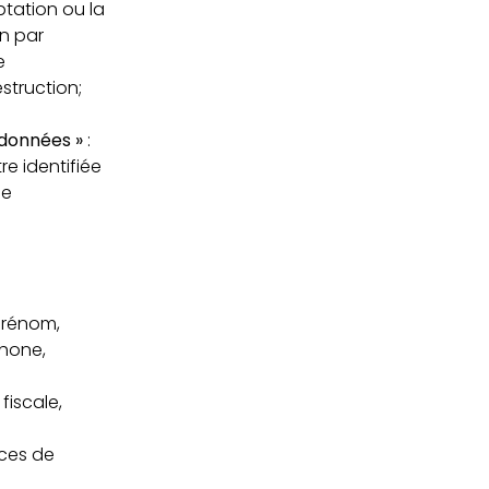
aptation ou la
on par
e
struction;
 données »
:
re identifiée
de
prénom,
phone,
fiscale,
ices de