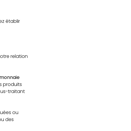
z établir
tre relation
e monnaie
s produits
us-traitant
tuées ou
ou des