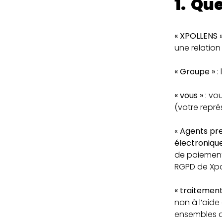
1. Qu
« XPOLLENS 
une relation 
« Groupe »
:
« vous »
: vo
(votre repré
«
Agents pre
électroniqu
de paiement 
RGPD de Xpo
« traitement
non à l’aid
ensembles de