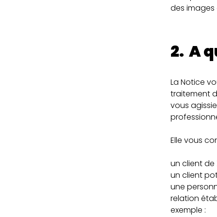
des images 
2. A 
La Notice v
traitement 
vous agissie
professionne
Elle vous c
un client de
un client po
une personn
relation éta
exemple :