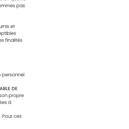
 sommes pas
rnis et
eptibles
 finalités
e personnel
ABLE DE
 son propre
ées à
. Pour ces