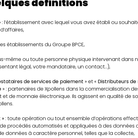
elques définitions
»
: l’établissement avec lequel vous avez établi ou souhaite
d’affaires,
 les établissements du Groupe BPCE,
us-même ou toute personne physique intervenant dans no
sentant légal, votre mandataire, un contact…),
stataires de services de paiement
» et «
Distributeurs d
e
» : partenaires de Xpollens dans la commercialisation de
et de monnaie électronique. Ils agissent en qualité de so
llens.
 »
: toute opération ou tout ensemble d’opérations effec
e de procédés automatisés et appliquées à des données 
 données à caractère personnel, telles que la collecte,