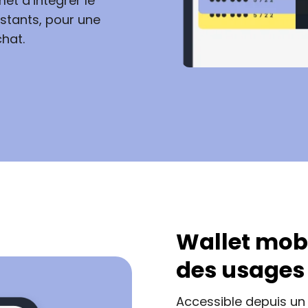
t d’intégrer le
istants, pour une
hat.
Wallet mobi
des usages
Accessible depuis un