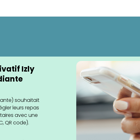
vatif Izly
diante
iante) souhaitait
égler leurs repas
itaires avec une
C, QR code).