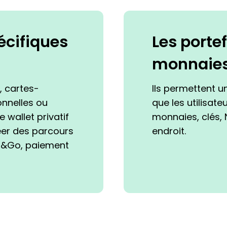
pécifiques
Les porte
monnaie
, cartes-
Ils permettent u
nnelles ou
que les utilisate
 wallet privatif
monnaies, clés, 
er des parcours
endroit.
can&Go, paiement