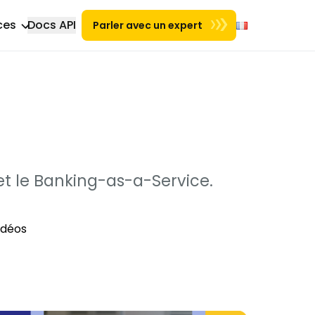
ces
Docs API
Parler avec un expert
Nouvel onglet
g
et le Banking-as-a-Service.
idéos