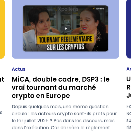
A
Actus
U
nt
MiCA, double cadre, DSP3 : le
R
vrai tournant du marché
J
crypto en Europe
Fo
Depuis quelques mois, une même question
s
R
circule : les acteurs crypto sont-ils prêts pour
su
le 1er juillet 2026 ? Pas dans les discours, mais
r
dans l’exécution. Car derrière le règlement