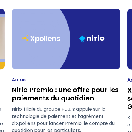
Actus
A
Nirio Premio : une offre pour les
X
paiements du quotidien
s
G
Nirio, filiale du groupe FDJ, s’appuie sur la
n
technologie de paiement et l’agrément
X
d’Xpollens pour lancer Premio, le compte du
de
a
quotidien pour les particuliers.
ng
M