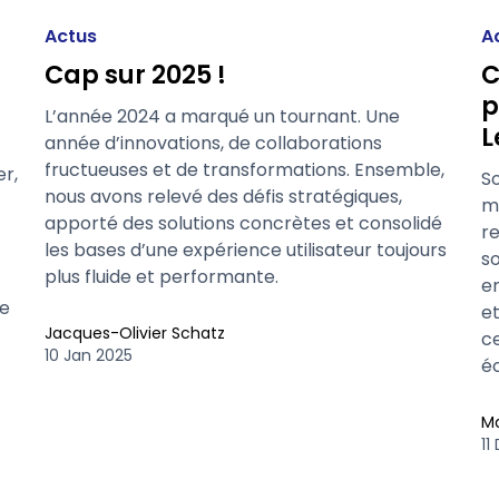
Actus
A
Cap sur 2025 !
C
p
L’année 2024 a marqué un tournant. Une
L
année d’innovations, de collaborations
fructueuses et de transformations. Ensemble,
r,
So
nous avons relevé des défis stratégiques,
ma
apporté des solutions concrètes et consolidé
r
les bases d’une expérience utilisateur toujours
so
plus fluide et performante.
e
te
e
Jacques-Olivier Schatz
ce
10 Jan 2025
é
M
11