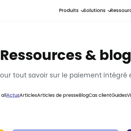
Produits
Solutions
Ressour
Ressources & blo
our tout savoir sur le paiement intégré 
all
Actus
Articles
Articles de presse
Blog
Cas client
Guides
V